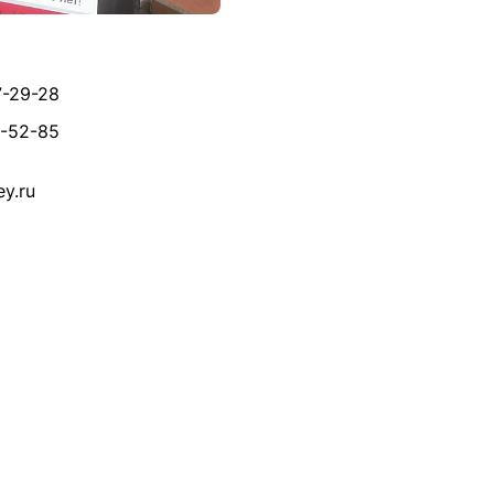
7-29-28
8-52-85
y.ru