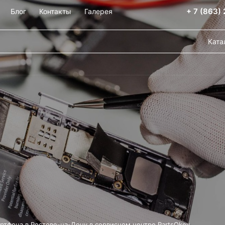
+ 7 (863)
Блог
Контакты
Галерея
Ката
ртфона в Ростове-на-Дону в сервисном центре PartsOkey