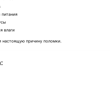
в
й питания
усы
я влаги
и настоящую причину поломки.
: