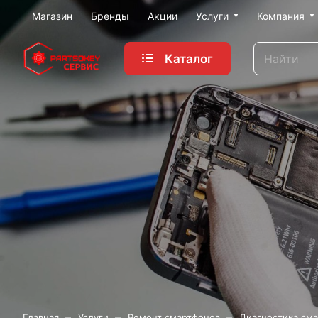
Магазин
Бренды
Акции
Услуги
Компания
Каталог
–
–
–
Главная
Услуги
Ремонт смартфонов
Диагностика сма