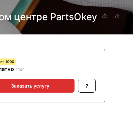
ом центре PartsOkey
ия 1000
латно
1000
Заказать услугу
?