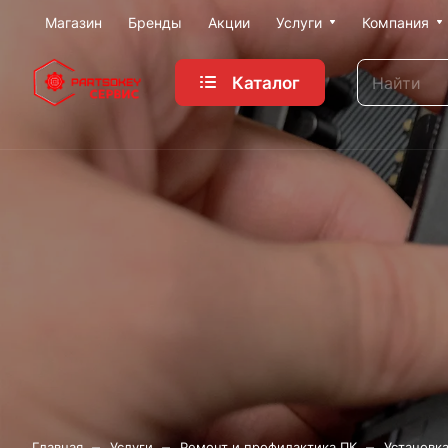
Магазин
Бренды
Акции
Услуги
Компания
Каталог
–
–
–
Главная
Услуги
Ремонт и профилактика ПК
Установка