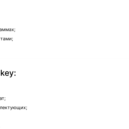
раммах;
тами;
key:
ат;
плектующих;
.