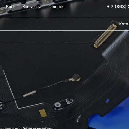
+ 7 (863)
Блог
Контакты
Галерея
Ката
овление шлейфов сматрфона