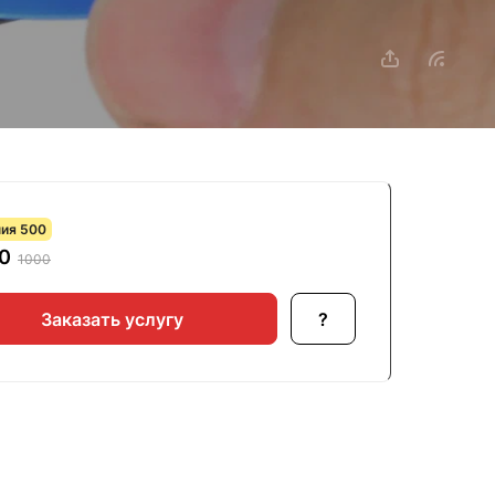
ия 500
00
1000
Заказать услугу
?