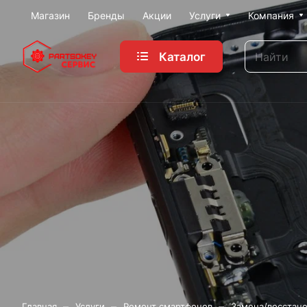
Магазин
Бренды
Акции
Услуги
Компания
Каталог
–
–
–
Главная
Услуги
Ремонт смартфонов
Замена/восстан