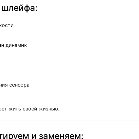
 шлейфа:
кости
ин динамик
ния сенсора
ает жить своей жизнью.
ируем и заменяем: